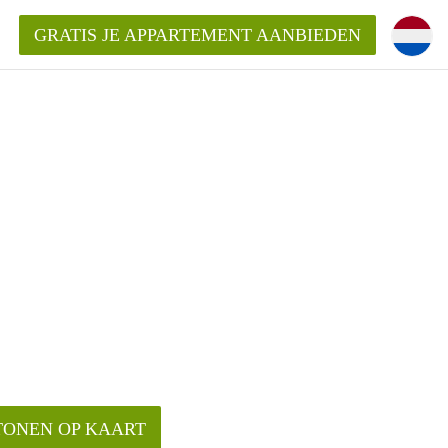
GRATIS JE APPARTEMENT AANBIEDEN
ppartement in Enschede?
mentEnschede?
ding?
TONEN OP KAART