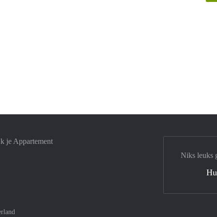
jk je Appartement
Niks leuks 
Hu
rland