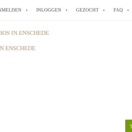
NMELDEN
INLOGGEN
GEZOCHT
FAQ
OS IN ENSCHEDE
How to translate AppartementEnschede!
N ENSCHEDE
Wat is AppartementEnschede?
Hoeveel kost het om te reageren op een A
Wat is de privacyverklaring van Apparte
Berekent AppartementEnschede
makelaarsvergoeding/bemiddelingsvergoe
Alle veelgestelde vragen