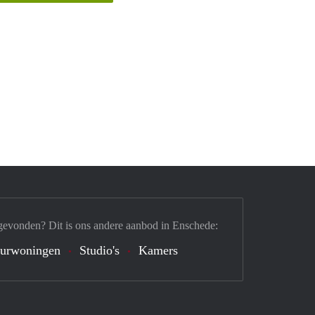
gevonden? Dit is ons andere aanbod in Enschede:
urwoningen
Studio's
Kamers