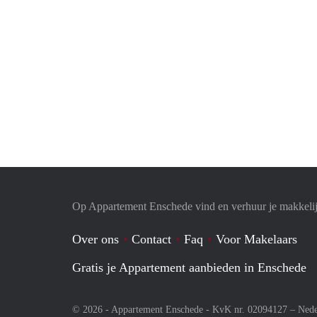
Op Appartement Enschede vind en verhuur je makkeli
Over ons
Contact
Faq
Voor Makelaars
Gratis je Appartement aanbieden in Enschede
© 2026 - Appartement Enschede - KvK nr. 02094127 –
Nede