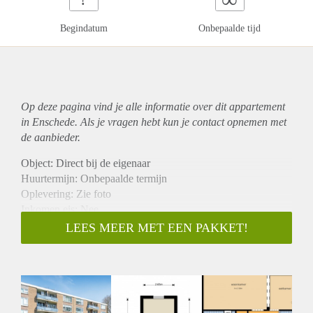
Begindatum
Onbepaalde tijd
Op deze pagina vind je alle informatie over dit
appartement
in Enschede. Als je vragen hebt kun je contact opnemen met
de aanbieder.
Object: Direct bij de eigenaar
Huurtermijn: Onbepaalde termijn
Oplevering: Zie foto
Inkomen eis: Nee
Garantiestelling mogelijk: Nee
LEES MEER MET EEN PAKKET!
Borg: 1 Maand
Bemiddeling kosten: Nee
Woningdelers toegestaan: Nee
Huisdieren toegestaan: Afhankelijk van de Eigenaar
Huurtoeslag grens: Ja