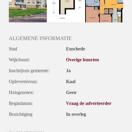
Geschikt voor studenten: Afhankelijk van de Eigenaar
ALGEMENE INFORMATIE
Stad
Enschede
Wijk/buurt:
Overige buurten
Inschrijven gemeente:
Ja
Opleverniveau:
Kaal
Huisgenoten:
Geen
Begindatum:
Vraag de adverteerder
Bezichtiging
In overleg