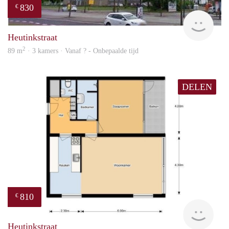
830
€
finde
Heutinkstraat
2
89 m
· 3 kamers · Vanaf ? - Onbepaalde tijd
DELEN
810
€
Woni
Heutinkstraat