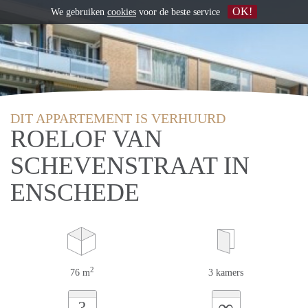
OK!
We gebruiken
cookies
voor de beste service
DIT APPARTEMENT IS VERHUURD
ROELOF VAN
SCHEVENSTRAAT IN
ENSCHEDE
2
76 m
3 kamers
∞
?