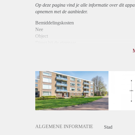
Op deze pagina vind je alle informatie over dit
appa
opnemen met de aanbieder.
Bemiddelingskosten
Nee
Object
Direct bij de eigenaar
Borg
740
Garantiestelling
Niet mogelijk
Huurtoeslag
Mogelijk
Inkomen eis
N.V.T.
Huurtermijn
Onbepaalde termijn
Oplevering
Kaal
ALGEMENE INFORMATIE
Stad