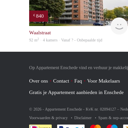
840
€
Waalstraat
2
92 m
· 4 kamers · Vanaf ? - Onbepaalde tijd
Op Appartement Enschede vind en verhuur je makkeli
Over ons
Contact
Faq
Voor Makelaars
Gratis je Appartement aanbieden in Enschede
© 2026 - Appartement Enschede - KvK nr. 02094127 –
Nede
Voorwaarden & privacy
Disclaimer
Spam & nep-acco