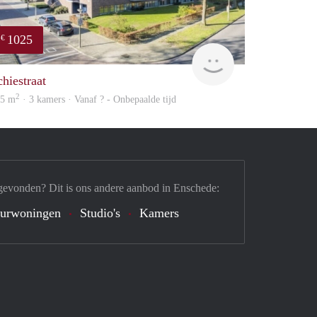
1025
€
Woning
chiestraat
2
05 m
· 3 kamers · Vanaf ? - Onbepaalde tijd
gevonden? Dit is ons andere aanbod in Enschede:
urwoningen
Studio's
Kamers