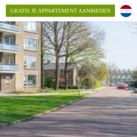
GRATIS JE APPARTEMENT AANBIEDEN
ppartement in Enschede?
mentEnschede?
ding?