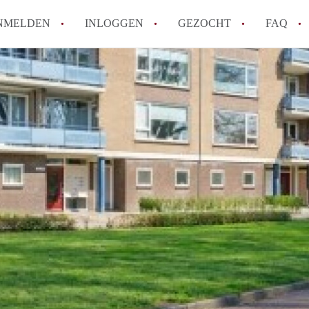
NMELDEN
INLOGGEN
GEZOCHT
FAQ
How to translate AppartementEnschede!
Wat is AppartementEnschede?
Hoeveel kost het om te reageren op een A
Wat is de privacyverklaring van Apparte
Berekent AppartementEnschede
makelaarsvergoeding/bemiddelingsvergoe
Alle veelgestelde vragen