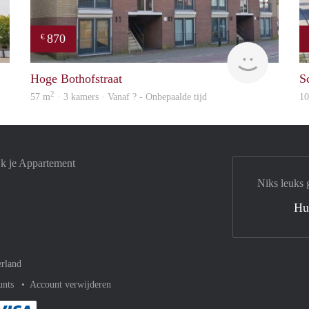
870
€
finder
finder
Hoge Bothofstraat
S
2
57 m
· 3 kamers · Vanaf ? - Onbepaalde tijd
1
jk je Appartement
Niks leuks 
Hu
rland
unts
Account verwijderen