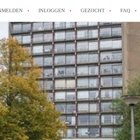
NMELDEN
INLOGGEN
GEZOCHT
FAQ
How to translate AppartementEnschede!
Wat is AppartementEnschede?
Hoeveel kost het om te reageren op een A
Wat is de privacyverklaring van Apparte
Berekent AppartementEnschede
makelaarsvergoeding/bemiddelingsvergoe
Alle veelgestelde vragen