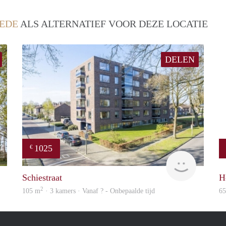
EDE
ALS ALTERNATIEF VOOR DEZE LOCATIE
DELEN
1025
€
Woning
Woning
Schiestraat
H
2
105 m
· 3 kamers · Vanaf ? - Onbepaalde tijd
6