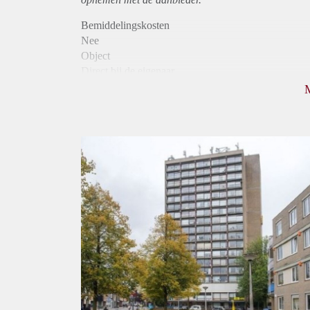
Bemiddelingskosten
Nee
Object
Direct bij de eigenaar
Borg
830
Garantiestelling
Niet mogelijk
Huurtoeslag
Mogelijk
Inkomen eis
N.V.T.
Huurtermijn
Onbepaalde termijn
Oplevering
Kaal