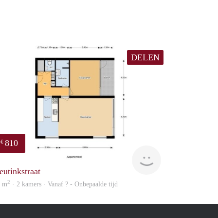
DELEN
810
€
finder
eutinkstraat
2
5 m
· 2 kamers · Vanaf ? - Onbepaalde tijd