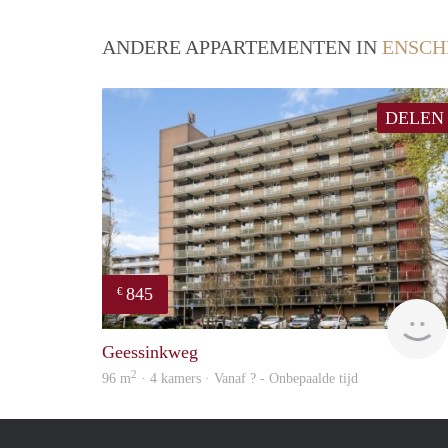
ANDERE APPARTEMENTEN IN
ENSCH
DELEN
845
€
Geessinkweg
2
96 m
· 4 kamers · Vanaf ? - Onbepaalde tijd