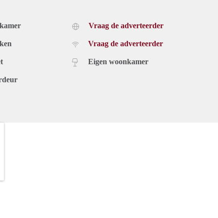
dkamer
Vraag de adverteerder
uken
Vraag de adverteerder
t
Eigen woonkamer
rdeur