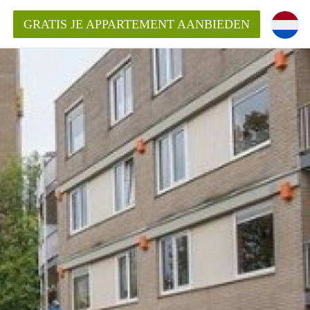
GRATIS JE APPARTEMENT AANBIEDEN
ppartement in Enschede?
mentEnschede?
ding?