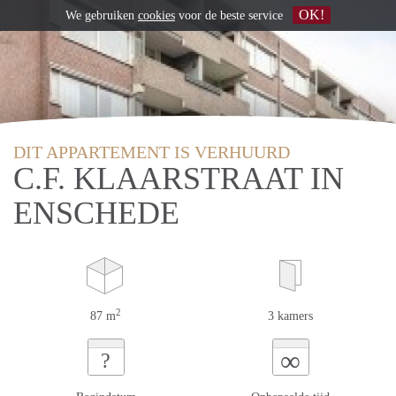
OK!
We gebruiken
cookies
voor de beste service
DIT APPARTEMENT IS VERHUURD
C.F. KLAARSTRAAT IN
ENSCHEDE
2
87 m
3 kamers
∞
?