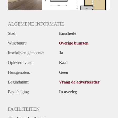
Huurtermijn
Onbepaalde termijn
Oplevering
Kaal
ALGEMENE INFORMATIE
Stad
Enschede
Wijk/buurt:
Overige buurten
Inschrijven gemeente:
Ja
Opleverniveau:
Kaal
Huisgenoten:
Geen
Begindatum:
Vraag de adverteerder
Bezichtiging
In overleg
FACILITEITEN