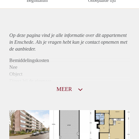
Begindatum
Onbepaalde tijd
Op deze pagina vind je alle informatie over dit
appartement
in Enschede. Als je vragen hebt kun je contact opnemen met
de aanbieder.
Bemiddelingskosten
Nee
Object
Direct bij de eigenaar
Borg
MEER
855
Garantiestelling
Mogelijk
Huurtoeslag
Niet mogelijk
Inkomen eis
3,2 X Maandhuur Bruto