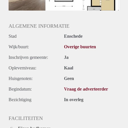
Huurtermijn
Onbepaalde termijn
Oplevering
Kaal
ALGEMENE INFORMATIE
Stad
Enschede
Wijk/buurt:
Overige buurten
Inschrijven gemeente:
Ja
Opleverniveau:
Kaal
Huisgenoten:
Geen
Begindatum:
Vraag de adverteerder
Bezichtiging
In overleg
FACILITEITEN