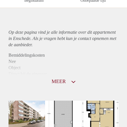
Begindatum
Onbepaalde tijd
Op deze pagina vind je alle informatie over dit
appartement
in Enschede. Als je vragen hebt kun je contact opnemen met
de aanbieder.
Bemiddelingskosten
Nee
Object
Direct bij de eigenaar
Borg
MEER
855
Garantiestelling
Mogelijk
Huurtoeslag
Niet mogelijk
Inkomen eis
3,2 X Maandhuur Bruto