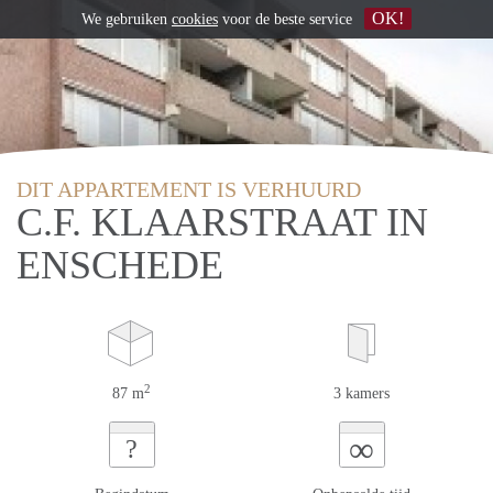
OK!
We gebruiken
cookies
voor de beste service
DIT APPARTEMENT IS VERHUURD
C.F. KLAARSTRAAT IN
ENSCHEDE
2
87 m
3 kamers
∞
?