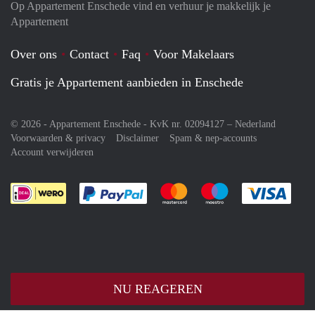
Op Appartement Enschede vind en verhuur je makkelijk je
Appartement
Over ons
Contact
Faq
Voor Makelaars
Gratis je Appartement aanbieden in Enschede
© 2026 - Appartement Enschede - KvK nr. 02094127 –
Nederland
Voorwaarden & privacy
Disclaimer
Spam & nep-accounts
Account verwijderen
Je rekent gemakkelijk af met Paypal
Je rekent gemakkelijk af met M
Je rekent gemakkelij
Je re
NU REAGEREN