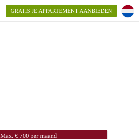
GRATIS JE APPARTEMENT AANBIEDEN
ppartement in Enschede?
mentEnschede?
ding?
Max. € 700 per maand