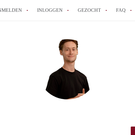
NMELDEN
INLOGGEN
GEZOCHT
FAQ
How to translate AppartementEnschede!
Wat is AppartementEnschede?
Hoeveel kost het om te reageren op een A
Wat is de privacyverklaring van Apparte
Berekent AppartementEnschede
makelaarsvergoeding/bemiddelingsvergoe
Alle veelgestelde vragen