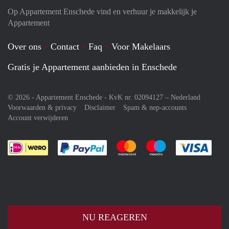
Op Appartement Enschede vind en verhuur je makkelijk je
Appartement
Over ons
Contact
Faq
Voor Makelaars
Gratis je Appartement aanbieden in Enschede
© 2026 - Appartement Enschede - KvK nr. 02094127 –
Nederland
Voorwaarden & privacy
Disclaimer
Spam & nep-accounts
Account verwijderen
Je rekent gemakkelijk af met Paypal
Je rekent gemakkelijk af met M
Je rekent gemakkelij
Je re
NU REAGEREN