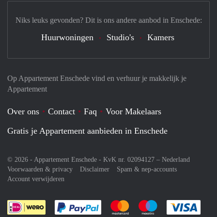
Niks leuks gevonden? Dit is ons andere aanbod in Enschede:
Huurwoningen
Studio's
Kamers
Op Appartement Enschede vind en verhuur je makkelijk je
Appartement
Over ons
Contact
Faq
Voor Makelaars
Gratis je Appartement aanbieden in Enschede
© 2026 - Appartement Enschede - KvK nr. 02094127 –
Nederland
Voorwaarden & privacy
Disclaimer
Spam & nep-accounts
Account verwijderen
Je rekent gemakkelijk af met Paypal
Je rekent gemakkelijk af met M
Je rekent gemakkelij
Je re