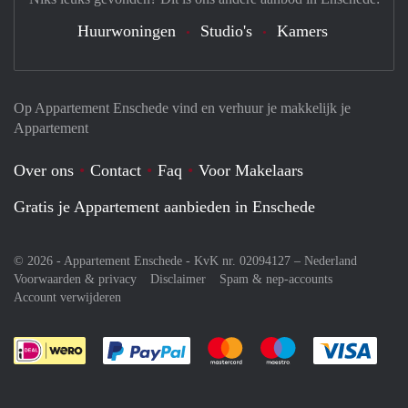
Huurwoningen
Studio's
Kamers
Op Appartement Enschede vind en verhuur je makkelijk je
Appartement
Over ons
Contact
Faq
Voor Makelaars
Gratis je Appartement aanbieden in Enschede
© 2026 - Appartement Enschede - KvK nr. 02094127 –
Nederland
Voorwaarden & privacy
Disclaimer
Spam & nep-accounts
Account verwijderen
Je rekent gemakkelijk af met Paypal
Je rekent gemakkelijk af met M
Je rekent gemakkelij
Je re