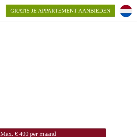
GRATIS JE APPARTEMENT AANBIEDEN
ppartement in Enschede?
mentEnschede?
ding?
Max. € 400 per maand