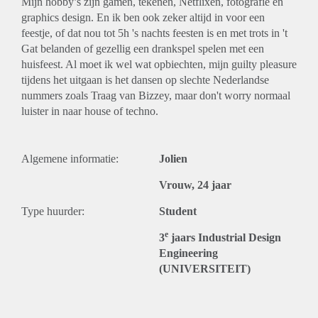
Mijn hobby’s zijn gamen, tekenen, Netflixen, fotografie en
graphics design. En ik ben ook zeker altijd in voor een
feestje, of dat nou tot 5h 's nachts feesten is en met trots in 't
Gat belanden of gezellig een drankspel spelen met een
huisfeest. Al moet ik wel wat opbiechten, mijn guilty pleasure
tijdens het uitgaan is het dansen op slechte Nederlandse
nummers zoals Traag van Bizzey, maar don't worry normaal
luister in naar house of techno.
Algemene informatie:
Jolien
Vrouw, 24 jaar
Type huurder:
Student
e
3
jaars Industrial Design
Engineering
(UNIVERSITEIT)