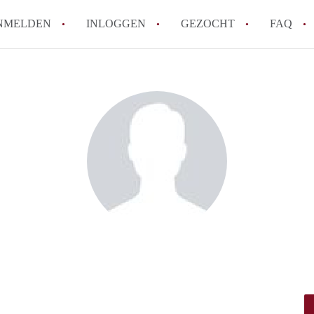
NMELDEN
INLOGGEN
GEZOCHT
FAQ
How to translate AppartementEnschede!
Wat is AppartementEnschede?
Hoeveel kost het om te reageren op een A
Wat is de privacyverklaring van Apparte
Berekent AppartementEnschede
makelaarsvergoeding/bemiddelingsvergoe
Alle veelgestelde vragen