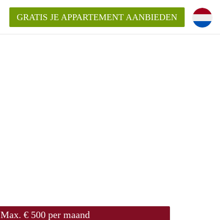
GRATIS JE APPARTEMENT AANBIEDEN
ppartement in Enschede?
mentEnschede?
ding?
Max. € 500 per maand