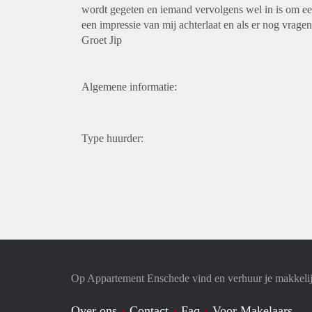
wordt gegeten en iemand vervolgens wel in is om een 
een impressie van mij achterlaat en als er nog vragen
Groet Jip
Algemene informatie:
Type huurder:
Op Appartement Enschede vind en verhuur je makkeli
Over ons
Contact
Faq
Voor Makelaars