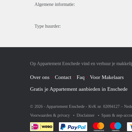
Algemene informatie:
Type huurder:
Op Appartement Enschede vind en verhuur je makkeli
Over ons
Contact
Faq
Voor Makelaars
Gratis je Appartement aanbieden in Enschede
© 2026 - Appartement Enschede - KvK nr. 02094127 –
Nede
Voorwaarden & privacy
Disclaimer
Spam & nep-acco
Je rekent gemakkelijk af 
Je rekent gemak
Je rek