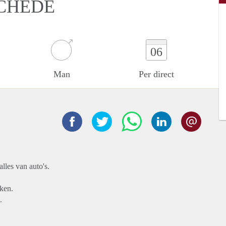
SCHEDE
06
Man
Per direct
lles van auto's.
aken.
.