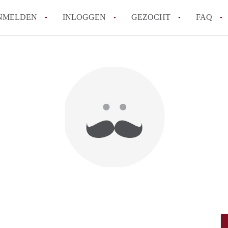
NMELDEN
INLOGGEN
GEZOCHT
FAQ
How to translate AppartementEnschede!
Wat is AppartementEnschede?
Hoeveel kost het om te reageren op een A
Wat is de privacyverklaring van Apparte
Berekent AppartementEnschede
makelaarsvergoeding/bemiddelingsvergoe
Alle veelgestelde vragen