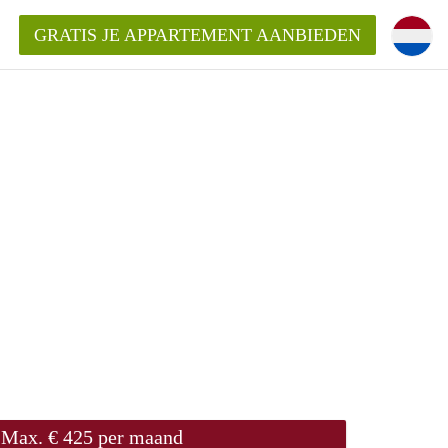
GRATIS JE APPARTEMENT AANBIEDEN
ppartement in Enschede?
mentEnschede?
ding?
Max. € 425 per maand