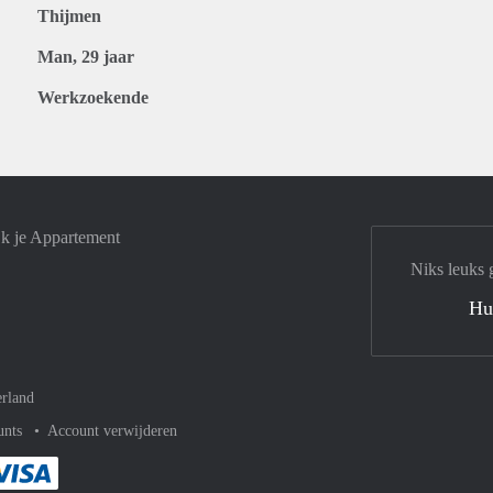
Thijmen
Man, 29 jaar
Werkzoekende
jk je Appartement
Niks leuks 
Hu
rland
unts
Account verwijderen
met Paypal
kelijk af met Mastercard
ent gemakkelijk af met Meastro
Je rekent gemakkelijk af met Visa