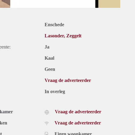
Enschede
Lasonder, Zeggelt
eente:
Ja
Kaal
Geen
Vraag de adverteerder
In overleg
dkamer
Vraag de adverteerder
uken
Vraag de adverteerder
t
Eigen woonkamer