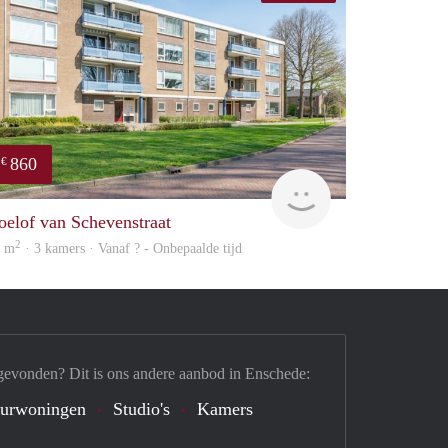
860
€
Woning
oelof van Schevenstraat
2
6 m
· 3 kamers · Vanaf ? - Onbepaalde tijd
gevonden? Dit is ons andere aanbod in Enschede:
urwoningen
Studio's
Kamers