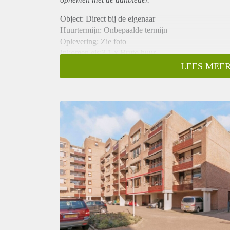
Object: Direct bij de eigenaar
Huurtermijn: Onbepaalde termijn
Oplevering: Zie foto
Inkomen eis:3,1 x Bruto huur
Garantiestelling mogelijk: Ja
LEES MEER
Borg: 1 Maand
Bemiddeling kosten: Nee
Woningdelers toegestaan: Ja
Huisdieren toegestaan: Afhankelijk van de Eigenaar
Huurtoeslag grens: Nee
Geschikt voor studenten: Afhankelijk van de Eigena