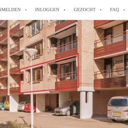
NMELDEN
INLOGGEN
GEZOCHT
FAQ
How to translate AppartementEnschede!
Wat is AppartementEnschede?
Hoeveel kost het om te reageren op een A
Wat is de privacyverklaring van Apparte
Berekent AppartementEnschede
makelaarsvergoeding/bemiddelingsvergoe
Alle veelgestelde vragen