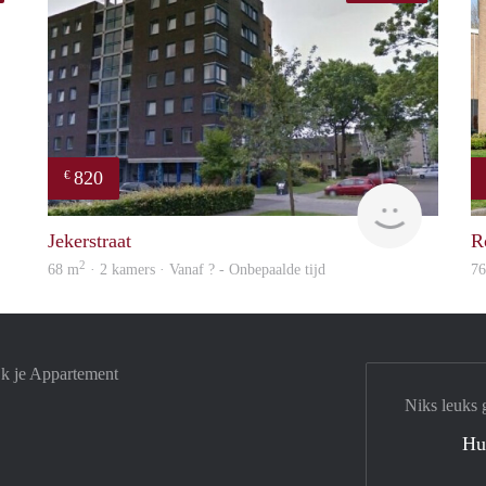
820
€
finder
rent
Jekerstraat
R
2
68 m
· 2 kamers · Vanaf ? - Onbepaalde tijd
7
jk je Appartement
Niks leuks 
Hu