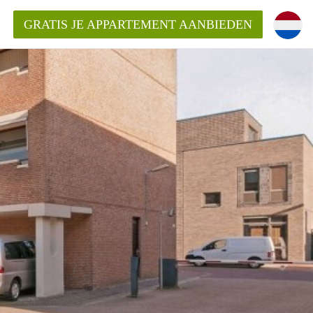
GRATIS JE APPARTEMENT AANBIEDEN
ppartement in Enschede?
mentEnschede?
ding?