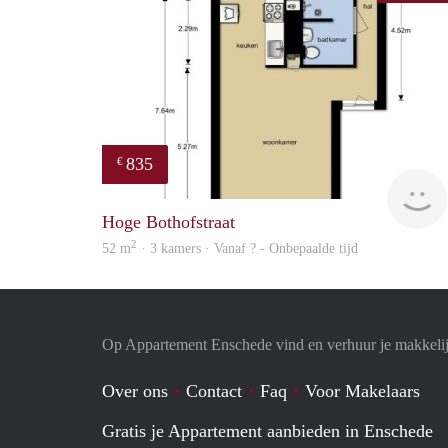
835
€
Hoge Bothofstraat
2
52 m
· 3 kamers · Vanaf ? - Onbepaalde tijd
Op Appartement Enschede vind en verhuur je makkeli
Over ons
Contact
Faq
Voor Makelaars
Gratis je Appartement aanbieden in Enschede