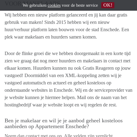
VOOR MAKELAARS
OK!
We gebruiken
cookies
voor de beste service
Wij hebben een nieuw platform gelanceerd en jij kan daar gratis
gebruik van maken! Sinds 2015 hebben wij een nieuw
huur/verhuur platform laten bouwen voor de stad Enschede. Een
plek waar makelaars en huurders samen komen.
Door de flinke groei die we hebben doorgemaakt in een korte tijd
zien we graag dat nog meer huurders en makelaars in contact met
elkaar komen. Huurders kunnen nu ook Gratis Reageren op jouw
vastgoed! Doormiddel van een XML-koppeling zetten wij je
vastgoed automatisch en actueel en geheel kosteloos op
onderstaande websites in Enschede. Wij en de serviceprovider van
je website kunnen je hiermee helpen. Mail ons de naam van het
hostingbedrijf waar je website loopt en wij regelen de rest.
Ben je makelaar en wil je je aanbod geheel kosteloos
aanbieden op Appartement Enschede?
Neem dan contact met ons op. Alle velden zijn verplicht.