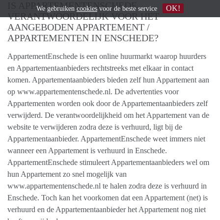
IS APPARTEMENTENSCHEDE
OK!
We gebruiken
cookies
voor de beste service
VERANTWOORDELIJK VOOR HET
AANGEBODEN APPARTEMENT /
APPARTEMENTEN IN ENSCHEDE?
AppartementEnschede is een online huurmarkt waarop huurders
en Appartementaanbieders rechtstreeks met elkaar in contact
komen. Appartementaanbieders bieden zelf hun Appartement aan
op www.appartementenschede.nl. De advertenties voor
Appartementen worden ook door de Appartementaanbieders zelf
verwijderd. De verantwoordelijkheid om het Appartement van de
website te verwijderen zodra deze is verhuurd, ligt bij de
Appartementaanbieder. AppartementEnschede weet immers niet
wanneer een Appartement is verhuurd in Enschede.
AppartementEnschede stimuleert Appartementaanbieders wel om
hun Appartement zo snel mogelijk van
www.appartementenschede.nl te halen zodra deze is verhuurd in
Enschede. Toch kan het voorkomen dat een Appartement (net) is
verhuurd en de Appartementaanbieder het Appartement nog niet