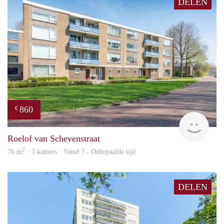
DELEN
860
€
finde
Roelof van Schevenstraat
2
76 m
· 3 kamers · Vanaf ? - Onbepaalde tijd
DELEN