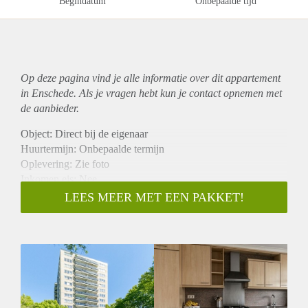
Begindatum
Onbepaalde tijd
Op deze pagina vind je alle informatie over dit
appartement
in Enschede. Als je vragen hebt kun je contact opnemen met
de aanbieder.
Object: Direct bij de eigenaar
Huurtermijn: Onbepaalde termijn
Oplevering: Zie foto
Inkomen eis: Nee
Garantiestelling mogelijk: Nee
LEES MEER MET EEN PAKKET!
Borg: 1 Maand
Bemiddeling kosten: Nee
Woningdelers toegestaan: Nee
Huisdieren toegestaan: Afhankelijk van de Eigenaar
Huurtoeslag grens: Ja
Geschikt voor studenten: Afhankelijk van de Eigenaar