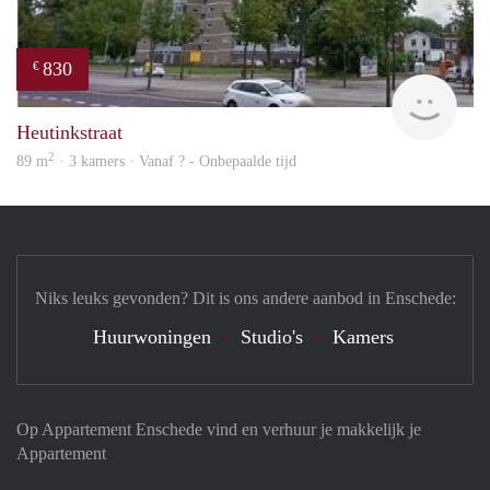
830
€
finde
Heutinkstraat
2
89 m
· 3 kamers · Vanaf ? - Onbepaalde tijd
Niks leuks gevonden? Dit is ons andere aanbod in Enschede:
Huurwoningen
Studio's
Kamers
Op Appartement Enschede vind en verhuur je makkelijk je
Appartement