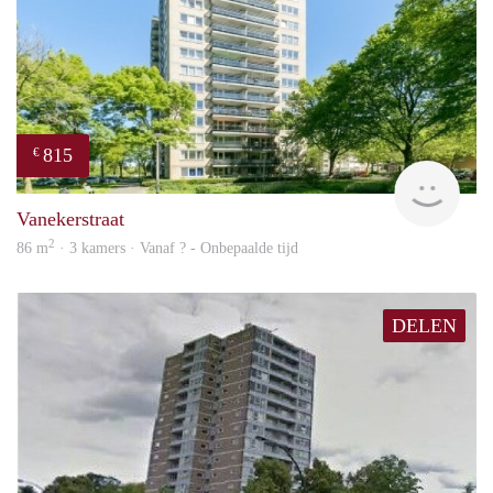
815
€
finde
Vanekerstraat
2
86 m
· 3 kamers · Vanaf ? - Onbepaalde tijd
DELEN