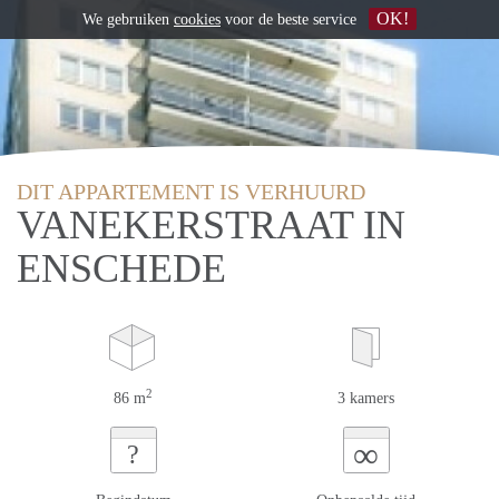
OK!
We gebruiken
cookies
voor de beste service
DIT APPARTEMENT IS VERHUURD
VANEKERSTRAAT IN
ENSCHEDE
2
86 m
3 kamers
∞
?