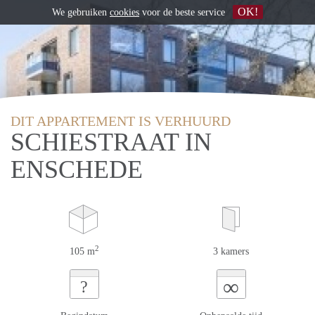
OK!
We gebruiken
cookies
voor de beste service
DIT APPARTEMENT IS VERHUURD
SCHIESTRAAT IN
ENSCHEDE
2
105 m
3 kamers
∞
?