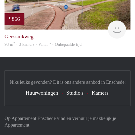
866
€
Woni
Geessinkweg
2
98 m
· 3 kamers · Vanaf ? - Onbepaalde tijd
Niks leuks gevonden? Dit is ons andere aanbod in Enschede:
Huurwoningen
Studio's
Kamers
Op Appartement Enschede vind en verhuur je makkelijk je
Appartement