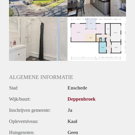
Huurtermijn
Onbepaalde termijn
Oplevering
Kaal
ALGEMENE INFORMATIE
Stad
Enschede
Wijk/buurt:
Deppenbroek
Inschrijven gemeente:
Ja
Opleverniveau:
Kaal
Huisgenoten:
Geen