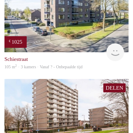
1025
€
finde
Schiestraat
2
105 m
· 3 kamers · Vanaf ? - Onbepaalde tijd
DELEN