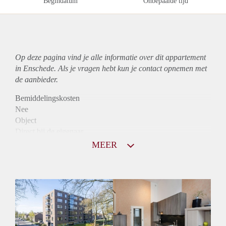
Begindatum
Onbepaalde tijd
Op deze pagina vind je alle informatie over dit
appartement
in Enschede. Als je vragen hebt kun je contact opnemen met
de aanbieder.
Bemiddelingskosten
Nee
Object
Direct bij de eigenaar
Borg
MEER
1000
Garantiestelling
Mogelijk
Huurtoeslag
Niet mogelijk
Inkomen eis
3,0 X Maandhuur Bruto