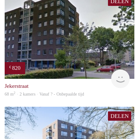
DELEN
820
€
rent
Jekerstraat
2
68 m
· 2 kamers · Vanaf ? - Onbepaalde tijd
DELEN