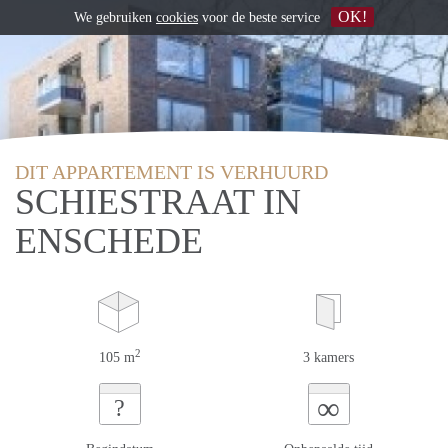
OK!
We gebruiken
cookies
voor de beste service
DIT APPARTEMENT IS VERHUURD
SCHIESTRAAT IN
ENSCHEDE
2
105 m
3 kamers
∞
?