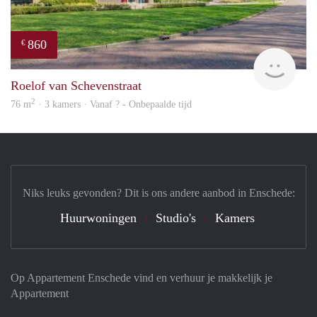
860
€
finde
Roelof van Schevenstraat
2
76 m
· 3 kamers · Vanaf ? - Onbepaalde tijd
Niks leuks gevonden? Dit is ons andere aanbod in Enschede:
Huurwoningen
Studio's
Kamers
Op Appartement Enschede vind en verhuur je makkelijk je
Appartement