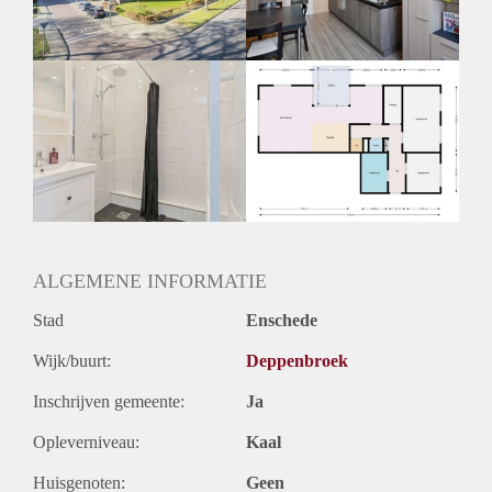
Huurtermijn
Onbepaalde termijn
Oplevering
Kaal
ALGEMENE INFORMATIE
Stad
Enschede
Wijk/buurt:
Deppenbroek
Inschrijven gemeente:
Ja
Opleverniveau:
Kaal
Huisgenoten:
Geen