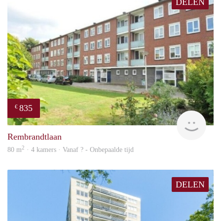
DELEN
835
€
finde
Rembrandtlaan
2
80 m
· 4 kamers · Vanaf ? - Onbepaalde tijd
DELEN