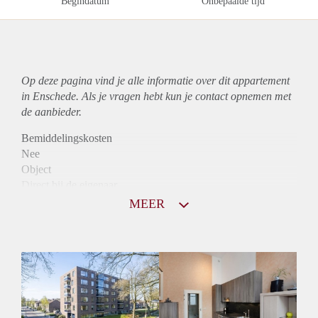
Begindatum
Onbepaalde tijd
Op deze pagina vind je alle informatie over dit
appartement
in Enschede. Als je vragen hebt kun je contact opnemen met
de aanbieder.
Bemiddelingskosten
Nee
Object
Direct bij de eigenaar
Borg
MEER
1000
Garantiestelling
Mogelijk
Huurtoeslag
Niet mogelijk
Inkomen eis
3,0 X Maandhuur Bruto