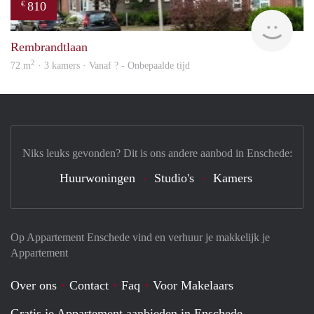
810
€
Woni
Rembrandtlaan
2
72 m
· 3 kamers · Vanaf ? - Onbepaalde tijd
Niks leuks gevonden? Dit is ons andere aanbod in Enschede:
Huurwoningen
Studio's
Kamers
Op Appartement Enschede vind en verhuur je makkelijk je
Appartement
Over ons
Contact
Faq
Voor Makelaars
Gratis je Appartement aanbieden in Enschede