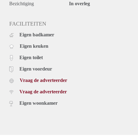
Deze advertentie op internet en op Facebook is slechts ter
Bezichtiging
In overleg
informatie en dus geheel vrijblijvend. Aan eventuele
onjuistheden kunnen geen rechten worden ontleend.
FACILITEITEN
Eigen badkamer
Eigen keuken
Eigen toilet
Eigen voordeur
Vraag de adverteerder
Vraag de adverteerder
Eigen woonkamer