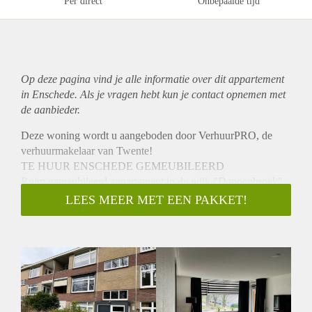
Per direct
Onbepaalde tijd
Op deze pagina vind je alle informatie over dit
appartement
in Enschede. Als je vragen hebt kun je contact opnemen met
de aanbieder.
Deze woning wordt u aangeboden door VerhuurPRO, de
verhuurmakelaar van Twente!
TE HUUR ENSCHEDE GEMEUBILEERD
Ruim gemeubileerd appartement in de wijk "Deppenbroek"
in Enschede met 2 slaapkamers en grote berging.
LEES MEER MET EEN PAKKET!
INDELING:
Entree, postbussen en ontvangstruimte met
intercominstallatie, doorgang naar inpandige bergingen en
trappenhuis.
Entree, hal met toegang tot de woonkamer voorzien van
laminaatvloer en sfeerhaard. De half open keuken is voorzien
van diverse inbouwapparatuur, zoals vaatwasser, oven,