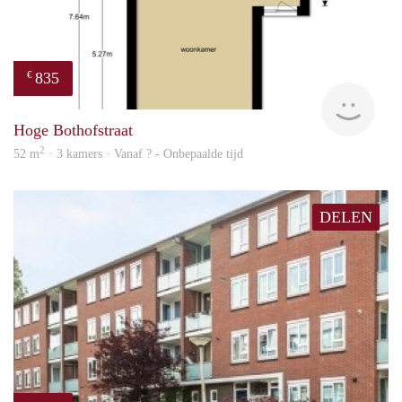
835
€
finde
Hoge Bothofstraat
2
52 m
· 3 kamers · Vanaf ? - Onbepaalde tijd
DELEN