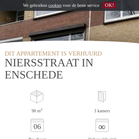
OK!
We gebruiken
cookies
voor de beste service
DIT APPARTEMENT IS VERHUURD
NIERSSTRAAT IN
ENSCHEDE
2
90 m
3 kamers
∞
06