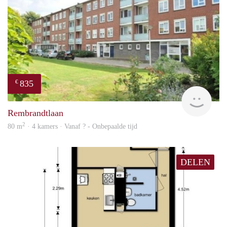
835
€
finde
Rembrandtlaan
2
80 m
· 4 kamers · Vanaf ? - Onbepaalde tijd
DELEN