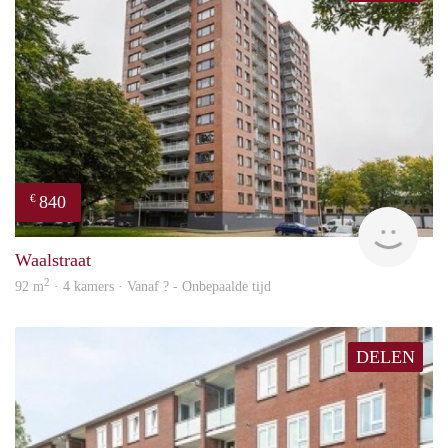
840
€
finde
Waalstraat
2
92 m
· 4 kamers · Vanaf ? - Onbepaalde tijd
DELEN