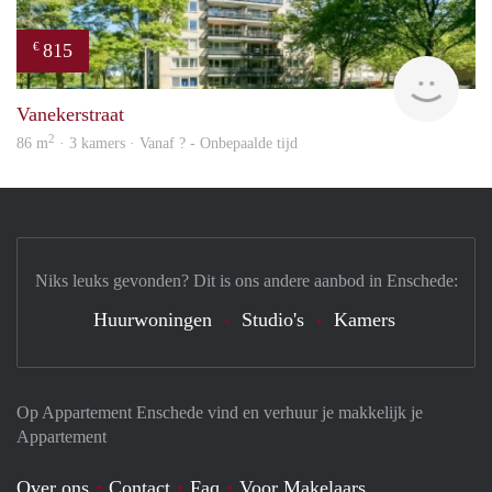
815
€
Woni
Vanekerstraat
2
86 m
· 3 kamers · Vanaf ? - Onbepaalde tijd
Niks leuks gevonden? Dit is ons andere aanbod in Enschede:
Huurwoningen
Studio's
Kamers
Op Appartement Enschede vind en verhuur je makkelijk je
Appartement
Over ons
Contact
Faq
Voor Makelaars