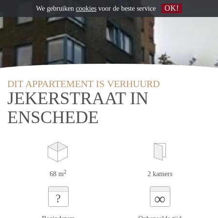
OK!
We gebruiken
cookies
voor de beste service
DIT APPARTEMENT IS VERHUURD
JEKERSTRAAT IN
ENSCHEDE
2
68 m
2 kamers
∞
?