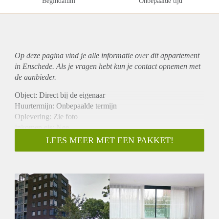
Begindatum
Onbepaalde tijd
Op deze pagina vind je alle informatie over dit
appartement
in Enschede. Als je vragen hebt kun je contact opnemen met
de aanbieder.
Object: Direct bij de eigenaar
Huurtermijn: Onbepaalde termijn
Oplevering: Zie foto
Inkomen eis: Nee
Garantiestelling mogelijk: Nee
LEES MEER MET EEN PAKKET!
Borg: 1 Maand
Bemiddeling kosten: Nee
Woningdelers toegestaan: Nee
Huisdieren toegestaan: Afhankelijk van de Eigenaar
Huurtoeslag grens: Ja
Geschikt voor studenten: Afhankelijk van de Eigenaar