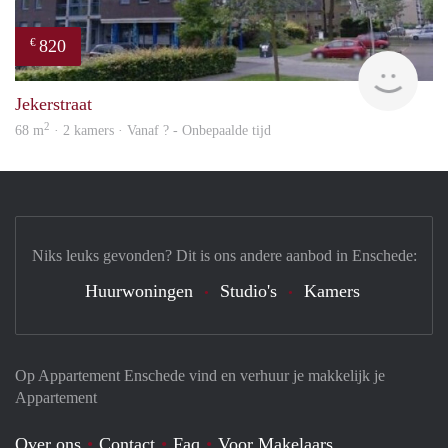
820
€
rent
Jekerstraat
2
68 m
· 2 kamers · Vanaf ? - Onbepaalde tijd
Niks leuks gevonden? Dit is ons andere aanbod in Enschede:
Huurwoningen
Studio's
Kamers
Op Appartement Enschede vind en verhuur je makkelijk je
Appartement
Over ons
Contact
Faq
Voor Makelaars