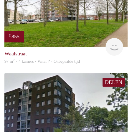
855
€
finde
Waalstraat
2
97 m
· 4 kamers · Vanaf ? - Onbepaalde tijd
DELEN