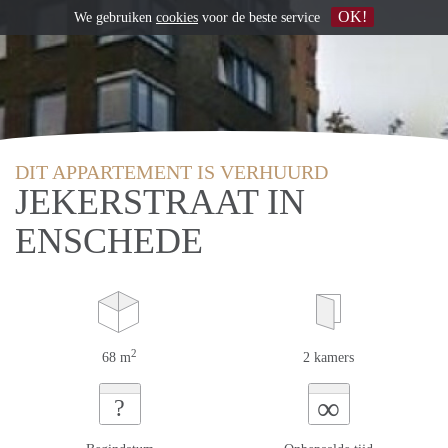
OK!
We gebruiken
cookies
voor de beste service
DIT APPARTEMENT IS VERHUURD
JEKERSTRAAT IN
ENSCHEDE
2
68 m
2 kamers
∞
?