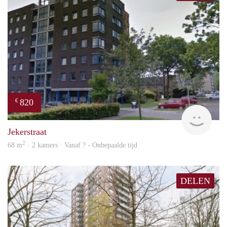
820
€
finde
Jekerstraat
2
68 m
· 2 kamers · Vanaf ? - Onbepaalde tijd
DELEN