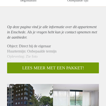
Begindatum
Onbepaalde tijd
Op deze pagina vind je alle informatie over dit
appartement
in Enschede. Als je vragen hebt kun je contact opnemen met
de aanbieder.
Object: Direct bij de eigenaar
Huurtermijn: Onbepaalde termijn
Oplevering: Zie foto
Inkomen eis: Nee
Garantiestelling mogelijk: Nee
LEES MEER MET EEN PAKKET!
Borg: 1 Maand
Bemiddeling kosten: Nee
Woningdelers toegestaan: Nee
Huisdieren toegestaan: Afhankelijk van de Eigenaar
Huurtoeslag grens: Ja
Geschikt voor studenten: Afhankelijk van de Eigenaar