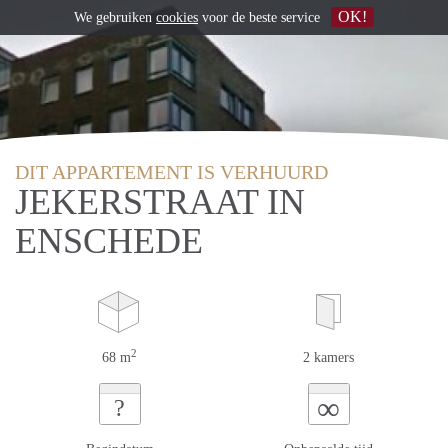
OK!
We gebruiken
cookies
voor de beste service
DIT APPARTEMENT IS VERHUURD
JEKERSTRAAT IN
ENSCHEDE
2
68 m
2 kamers
∞
?