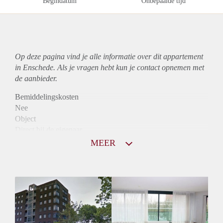
Begindatum
Onbepaalde tijd
Op deze pagina vind je alle informatie over dit
appartement
in Enschede. Als je vragen hebt kun je contact opnemen met
de aanbieder.
Bemiddelingskosten
Nee
Object
Direct bij de eigenaar
Borg
MEER
750
Garantiestelling
Niet mogelijk
Huurtoeslag
Mogelijk
Inkomen eis
N.V.T.