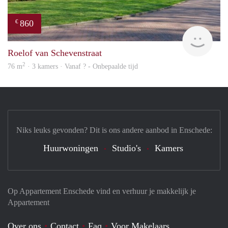
860
€
finde
Roelof van Schevenstraat
2
76 m
· 3 kamers · Vanaf ? - Onbepaalde tijd
Niks leuks gevonden? Dit is ons andere aanbod in Enschede:
Huurwoningen
Studio's
Kamers
Op Appartement Enschede vind en verhuur je makkelijk je
Appartement
Over ons
Contact
Faq
Voor Makelaars