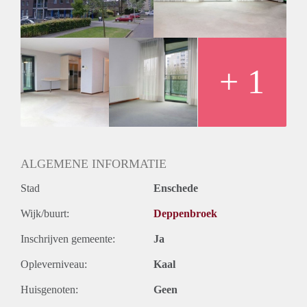
Huurtermijn
Onbepaalde termijn
Oplevering
Kaal
+ 1
ALGEMENE INFORMATIE
Stad
Enschede
Wijk/buurt:
Deppenbroek
Inschrijven gemeente:
Ja
Opleverniveau:
Kaal
Huisgenoten:
Geen