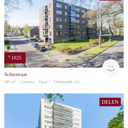
1025
€
finde
Schiestraat
2
105 m
· 3 kamers · Vanaf ? - Onbepaalde tijd
DELEN