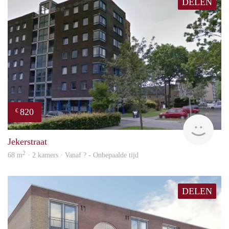
DELEN
820
€
finde
Jekerstraat
2
68 m
· 2 kamers · Vanaf ? - Onbepaalde tijd
DELEN