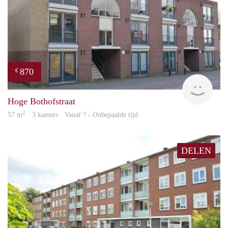
870
€
finde
Hoge Bothofstraat
2
57 m
· 3 kamers · Vanaf ? - Onbepaalde tijd
DELEN