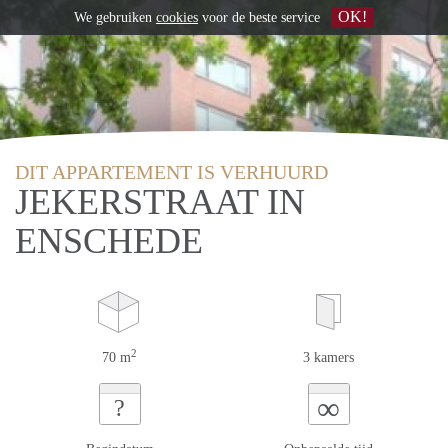
OK!
We gebruiken
cookies
voor de beste service
DIT APPARTEMENT IS VERHUURD
JEKERSTRAAT IN
ENSCHEDE
2
70 m
3 kamers
∞
?