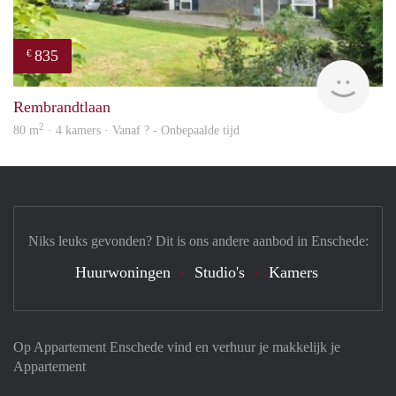
835
€
finde
Rembrandtlaan
2
80 m
· 4 kamers · Vanaf ? - Onbepaalde tijd
Niks leuks gevonden? Dit is ons andere aanbod in Enschede:
Huurwoningen
Studio's
Kamers
Op Appartement Enschede vind en verhuur je makkelijk je
Appartement