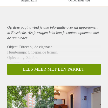
Begindatum
Onbepaalde tijd
Op deze pagina vind je alle informatie over dit
appartement
in Enschede. Als je vragen hebt kun je contact opnemen met
de aanbieder.
Object: Direct bij de eigenaar
Huurtermijn: Onbepaalde termijn
Oplevering: Zie foto
Inkomen eis: Nee
Garantiestelling mogelijk: Nee
LEES MEER MET EEN PAKKET!
Borg: 1 Maand
Bemiddeling kosten: Nee
Woningdelers toegestaan: Nee
Huisdieren toegestaan: Afhankelijk van de Eigenaar
Huurtoeslag grens: Ja
Geschikt voor studenten: Afhankelijk van de Eigenaar