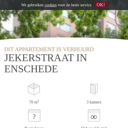
OK!
We gebruiken
cookies
voor de beste service
DIT APPARTEMENT IS VERHUURD
JEKERSTRAAT IN
ENSCHEDE
2
70 m
3 kamers
∞
?