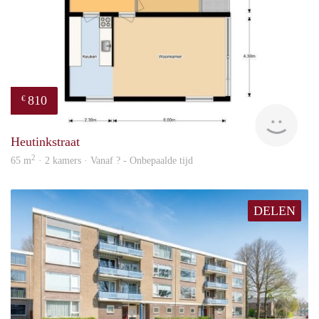
810
€
Woni
Heutinkstraat
2
65 m
· 2 kamers · Vanaf ? - Onbepaalde tijd
DELEN