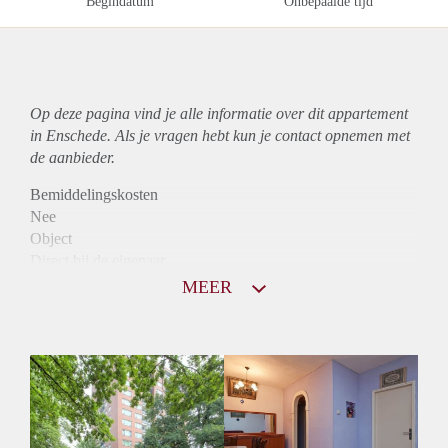
Begindatum
Onbepaalde tijd
Op deze pagina vind je alle informatie over dit
appartement
in Enschede. Als je vragen hebt kun je contact opnemen met
de aanbieder.
Bemiddelingskosten
Nee
Object
Direct bij de eigenaar
Borg
MEER
790
Garantiestelling
Niet mogelijk
Huurtoeslag
Mogelijk
Inkomen eis
N.V.T.