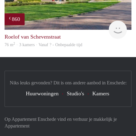
860
€
finde
Roelof van Schevenstraat
2
76 m
· 3 kamers · Vanaf ? - Onbepaalde tijd
Niks leuks gevonden? Dit is ons andere aanbod in Enschede:
Huurwoningen
Studio's
Kamers
Op Appartement Enschede vind en verhuur je makkelijk je
Appartement