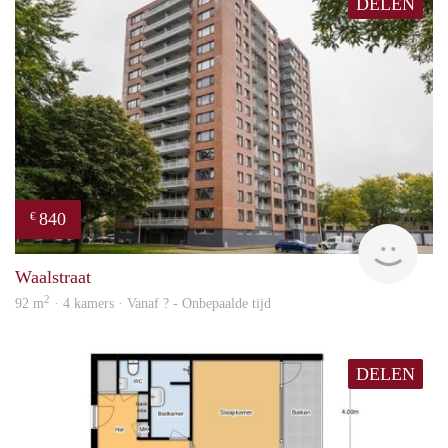
DELEN
840
€
finde
Waalstraat
2
92 m
· 4 kamers · Vanaf ? - Onbepaalde tijd
DELEN