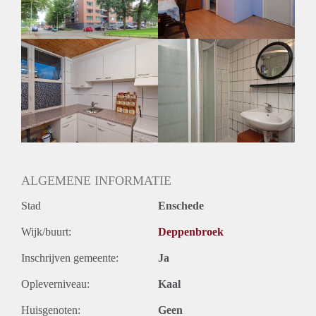
Huurtermijn
Onbepaalde termijn
Oplevering
Kaal
ALGEMENE INFORMATIE
Stad
Enschede
Wijk/buurt:
Deppenbroek
Inschrijven gemeente:
Ja
Opleverniveau:
Kaal
Huisgenoten:
Geen