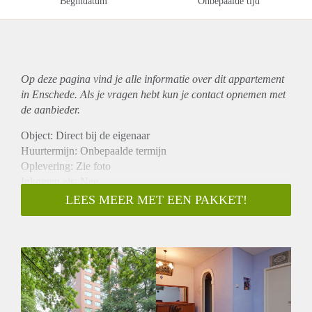
Begindatum
Onbepaalde tijd
Op deze pagina vind je alle informatie over dit
appartement
in Enschede. Als je vragen hebt kun je contact opnemen met
de aanbieder.
Object: Direct bij de eigenaar
Huurtermijn: Onbepaalde termijn
Oplevering: Zie foto
Inkomen eis: Nee
Garantiestelling mogelijk: Nee
LEES MEER MET EEN PAKKET!
Borg: 1 Maand
Bemiddeling kosten: Nee
Woningdelers toegestaan: Nee
Huisdieren toegestaan: Afhankelijk van de Eigenaar
Huurtoeslag grens: Ja
Geschikt voor studenten: Afhankelijk van de Eigenaar