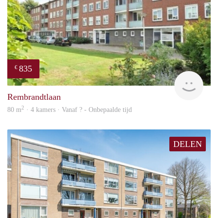
835
€
rent
Rembrandtlaan
2
80 m
· 4 kamers · Vanaf ? - Onbepaalde tijd
DELEN