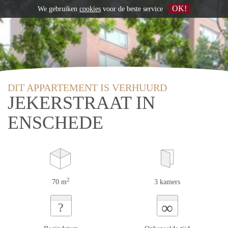
OK!
We gebruiken
cookies
voor de beste service
DIT APPARTEMENT IS VERHUURD
JEKERSTRAAT IN
ENSCHEDE
2
70 m
3 kamers
∞
?