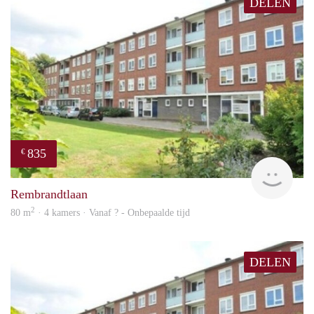
DELEN
835
€
finde
Rembrandtlaan
2
80 m
· 4 kamers · Vanaf ? - Onbepaalde tijd
DELEN