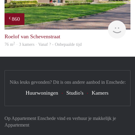
860
€
Woni
Roelof van Schevenstraat
2
76 m
· 3 kamers · Vanaf ? - Onbepaalde tijd
Niks leuks gevonden? Dit is ons andere aanbod in Enschede:
Huurwoningen
Studio's
Kamers
Op Appartement Enschede vind en verhuur je makkelijk je
Appartement