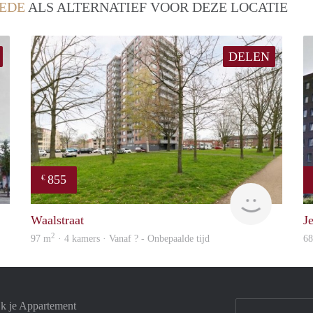
EDE
ALS ALTERNATIEF VOOR DEZE LOCATIE
DELEN
855
€
finder
finder
Waalstraat
Je
2
97 m
· 4 kamers · Vanaf ? - Onbepaalde tijd
6
jk je Appartement