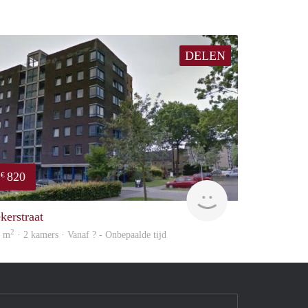
DELEN
820
€
finder
kerstraat
2
8 m
· 2 kamers · Vanaf ? - Onbepaalde tijd