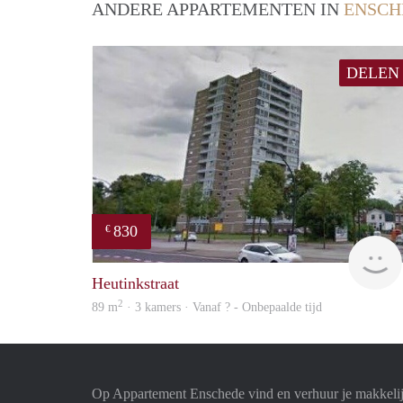
ANDERE APPARTEMENTEN IN
ENSCH
DELEN
830
€
Heutinkstraat
2
89 m
· 3 kamers · Vanaf ? - Onbepaalde tijd
Op Appartement Enschede vind en verhuur je makkeli