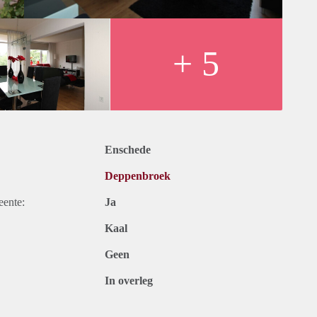
+ 5
Enschede
Deppenbroek
eente:
Ja
Kaal
Geen
In overleg