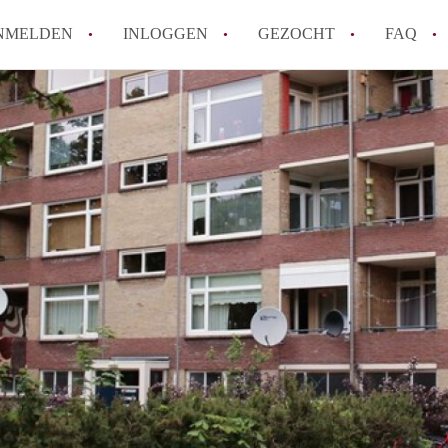
NMELDEN
INLOGGEN
GEZOCHT
FAQ
How to translate AppartementEnschede!
Wat is AppartementEnschede?
Hoeveel kost het om te reageren op een A
Wat is de privacyverklaring van Apparte
Berekent AppartementEnschede
makelaarsvergoeding/bemiddelingsvergoe
Alle veelgestelde vragen