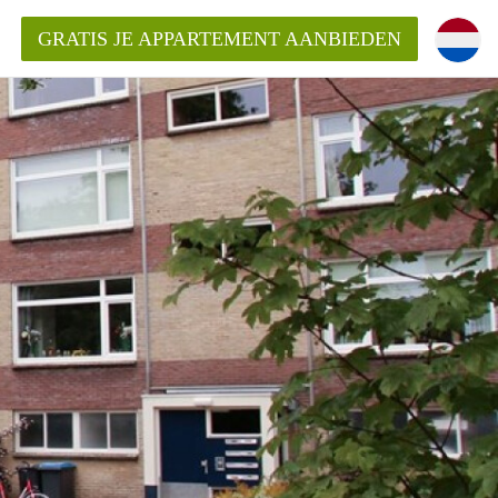
GRATIS JE APPARTEMENT AANBIEDEN
ppartement in Enschede?
mentEnschede?
ding?