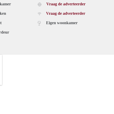
dkamer
Vraag de adverteerder
uken
Vraag de adverteerder
t
Eigen woonkamer
rdeur