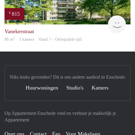
815
€
finde
Vanekerstraat
2
86 m
· 3 kamers · Vanaf ? - Onbepaalde tijd
Niks leuks gevonden? Dit is ons andere aanbod in Enschede:
Huurwoningen
Studio's
Kamers
Op Appartement Enschede vind en verhuur je makkelijk je
Appartement
Over ons
Contact
Faq
Voor Makelaars