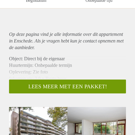
Begindatum
Onbepaalde tijd
Op deze pagina vind je alle informatie over dit
appartement
in Enschede. Als je vragen hebt kun je contact opnemen met
de aanbieder.
Object: Direct bij de eigenaar
Huurtermijn: Onbepaalde termijn
Oplevering: Zie foto
Inkomen eis: 2,9 x Bruto huur
Garantiestelling mogelijk: Ja
LEES MEER MET EEN PAKKET!
Borg: 1 Maand
Bemiddeling kosten: Nee
Woningdelers toegestaan: Ja
Huisdieren toegestaan: Afhankelijk van de Eigenaar
Huurtoeslag grens: Nee
Geschikt voor studenten: Afhankelijk van de Eigenaar