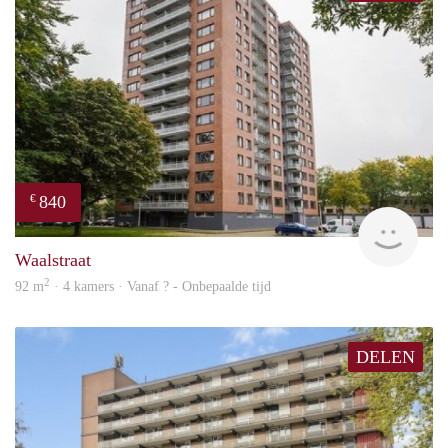
840
€
finde
Waalstraat
2
92 m
· 4 kamers · Vanaf ? - Onbepaalde tijd
DELEN