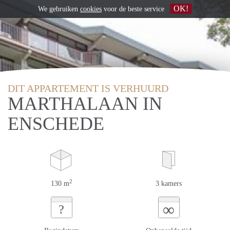
OK!
We gebruiken
cookies
voor de beste service
DIT APPARTEMENT IS VERHUURD
MARTHALAAN IN
ENSCHEDE
2
130 m
3 kamers
∞
?