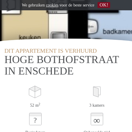
OK!
We gebruiken
cookies
voor de beste service
DIT APPARTEMENT IS VERHUURD
HOGE BOTHOFSTRAAT
IN ENSCHEDE
2
52 m
3 kamers
∞
?