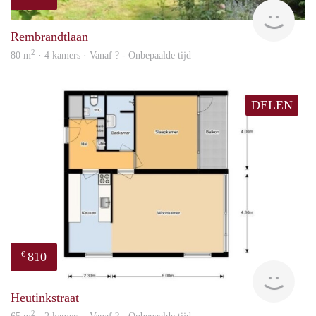
rent
Rembrandtlaan
2
80 m
· 4 kamers · Vanaf ? - Onbepaalde tijd
DELEN
810
€
Woni
Heutinkstraat
2