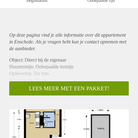
Begindatum
Onbepaalde tijd
Op deze pagina vind je alle informatie over dit
appartement
in Enschede. Als je vragen hebt kun je contact opnemen met
de aanbieder.
Object: Direct bij de eigenaar
Huurtermijn: Onbepaalde termijn
Oplevering: Zie foto
Inkomen eis: Nee
Garantiestelling mogelijk: Nee
LEES MEER MET EEN PAKKET!
Borg: 1 Maand
Bemiddeling kosten: Nee
Woningdelers toegestaan: Nee
Huisdieren toegestaan: Afhankelijk van de Eigenaar
Huurtoeslag grens: Ja
Geschikt voor studenten: Afhankelijk van de Eigenaar