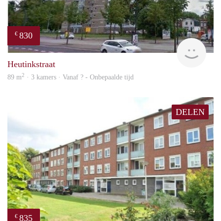
830
€
finde
Heutinkstraat
2
89 m
· 3 kamers · Vanaf ? - Onbepaalde tijd
DELEN
835
€