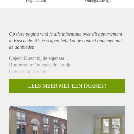
Begindatum
Onbepaalde tijd
Op deze pagina vind je alle informatie over dit
appartement
in Enschede. Als je vragen hebt kun je contact opnemen met
de aanbieder.
Object: Direct bij de eigenaar
Huurtermijn: Onbepaalde termijn
Oplevering: Zie foto
Inkomen eis: Nee
Garantiestelling mogelijk: Nee
LEES MEER MET EEN PAKKET!
Borg: 1 Maand
Bemiddeling kosten: Nee
Woningdelers toegestaan: Nee
Huisdieren toegestaan: Afhankelijk van de Eigenaar
Huurtoeslag grens: Ja
Geschikt voor studenten: Afhankelijk van de Eigenaar