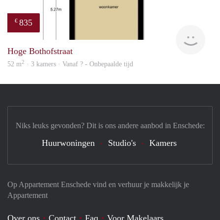
835
€
finde
Hoge Bothofstraat
2
52 m
· 3 kamers · Vanaf ? - Onbepaalde tijd
Niks leuks gevonden? Dit is ons andere aanbod in Enschede:
Huurwoningen
Studio's
Kamers
Op Appartement Enschede vind en verhuur je makkelijk je
Appartement
Over ons
Contact
Faq
Voor Makelaars