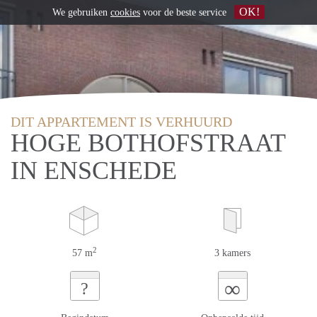
OK!
We gebruiken
cookies
voor de beste service
DIT APPARTEMENT IS VERHUURD
HOGE BOTHOFSTRAAT
IN ENSCHEDE
2
57 m
3 kamers
∞
?