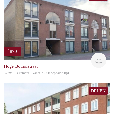
870
€
finde
Hoge Bothofstraat
2
57 m
· 3 kamers · Vanaf ? - Onbepaalde tijd
DELEN