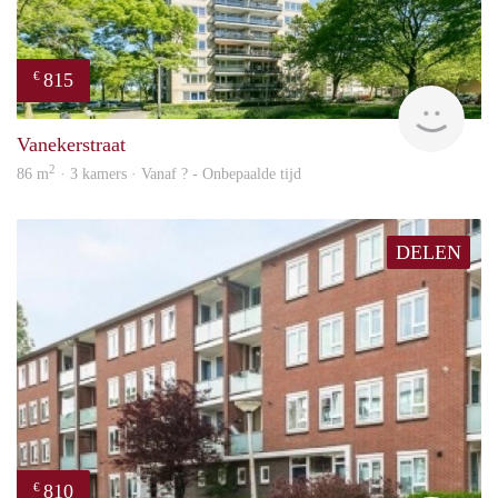
815
€
finde
Vanekerstraat
2
86 m
· 3 kamers · Vanaf ? - Onbepaalde tijd
DELEN
810
€