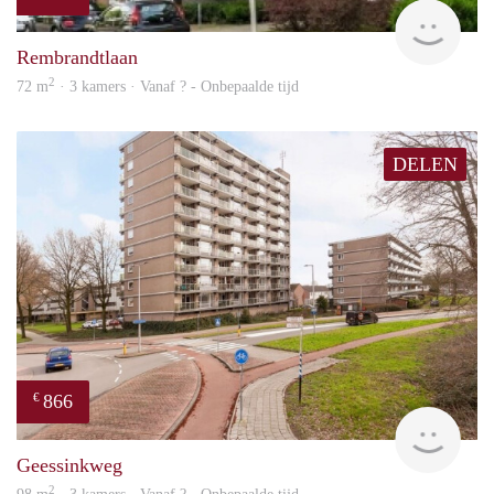
Woni
Rembrandtlaan
2
72 m
· 3 kamers · Vanaf ? - Onbepaalde tijd
DELEN
866
€
Woni
Geessinkweg
2