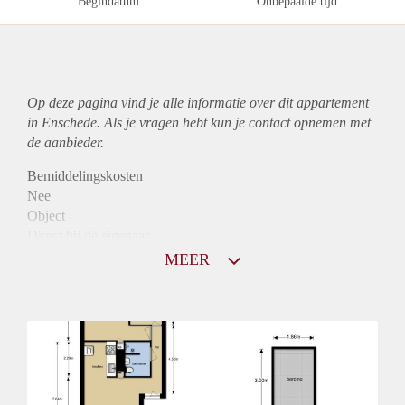
Begindatum
Onbepaalde tijd
Op deze pagina vind je alle informatie over dit
appartement
in Enschede. Als je vragen hebt kun je contact opnemen met
de aanbieder.
Bemiddelingskosten
Nee
Object
Direct bij de eigenaar
Borg
MEER
760
Garantiestelling
Niet mogelijk
Huurtoeslag
Mogelijk
Inkomen eis
N.V.T.