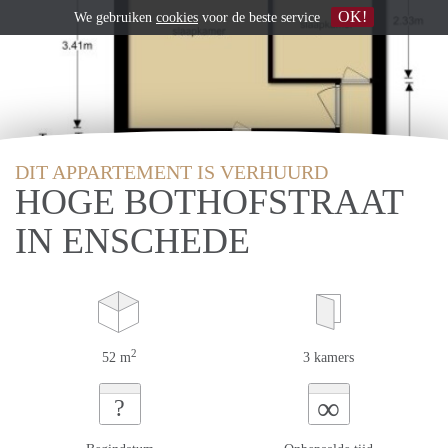
OK!
We gebruiken
cookies
voor de beste service
DIT APPARTEMENT IS VERHUURD
HOGE BOTHOFSTRAAT
IN ENSCHEDE
2
52 m
3 kamers
∞
?