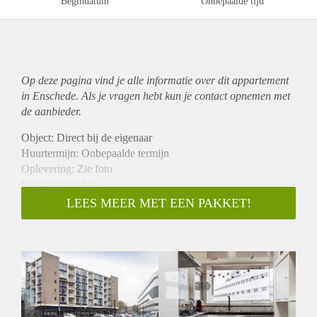
Begindatum
Onbepaalde tijd
Op deze pagina vind je alle informatie over dit
appartement
in Enschede. Als je vragen hebt kun je contact opnemen met
de aanbieder.
Object: Direct bij de eigenaar
Huurtermijn: Onbepaalde termijn
Oplevering: Zie foto
Inkomen eis: Nee
Garantiestelling mogelijk: Nee
LEES MEER MET EEN PAKKET!
Borg: 1 Maand
Bemiddeling kosten: Nee
Woningdelers toegestaan: Nee
Huisdieren toegestaan: Afhankelijk van de Eigenaar
Huurtoeslag grens: Ja
Geschikt voor studenten: Afhankelijk van de Eigenaar