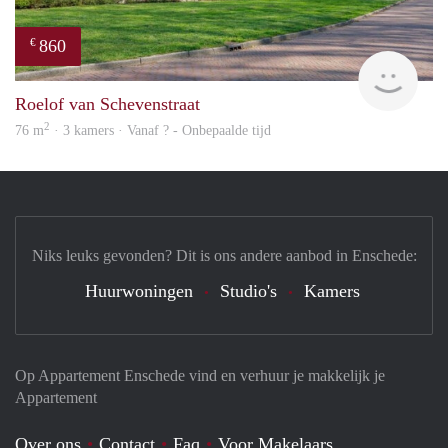
860
€
Woni
Roelof van Schevenstraat
2
76 m
· 3 kamers · Vanaf ? - Onbepaalde tijd
Niks leuks gevonden? Dit is ons andere aanbod in Enschede:
Huurwoningen
Studio's
Kamers
Op Appartement Enschede vind en verhuur je makkelijk je
Appartement
Over ons
Contact
Faq
Voor Makelaars