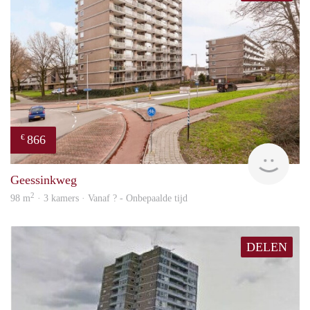
866
€
Woni
Geessinkweg
2
98 m
· 3 kamers · Vanaf ? - Onbepaalde tijd
DELEN