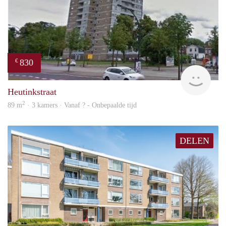
830
€
finde
Heutinkstraat
2
89 m
· 3 kamers · Vanaf ? - Onbepaalde tijd
DELEN