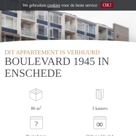
OK!
We gebruiken
cookies
voor de beste service
DIT APPARTEMENT IS VERHUURD
BOULEVARD 1945 IN
ENSCHEDE
2
80 m
3 kamers
∞
?