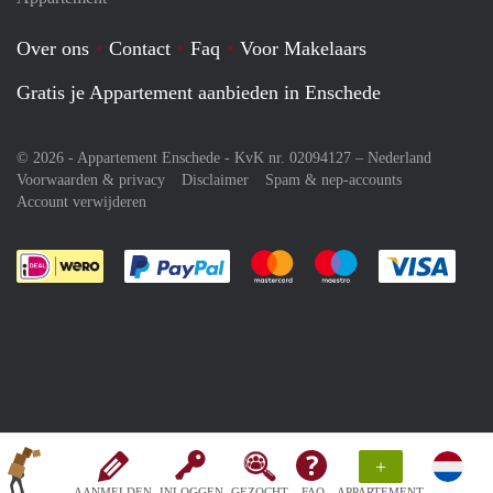
Over ons
Contact
Faq
Voor Makelaars
Gratis je Appartement aanbieden in Enschede
© 2026 - Appartement Enschede - KvK nr. 02094127 –
Nederland
Voorwaarden & privacy
Disclaimer
Spam & nep-accounts
Account verwijderen
Je rekent gemakkelijk af met Paypal
Je rekent gemakkelijk af met M
Je rekent gemakkelij
Je re
+
AANMELDEN
INLOGGEN
GEZOCHT
FAQ
APPARTEMENT