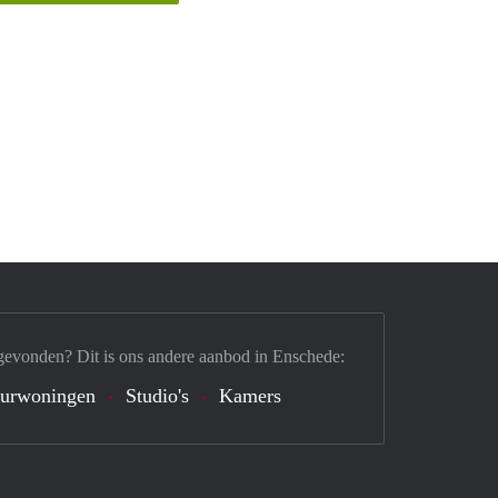
gevonden? Dit is ons andere aanbod in Enschede:
urwoningen
Studio's
Kamers