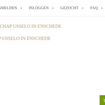
NMELDEN
INLOGGEN
GEZOCHT
FAQ
CHAP USSELO IN ENSCHEDE
How to translate AppartementEnschede!
 USSELO IN ENSCHEDE
Wat is AppartementEnschede?
Hoeveel kost het om te reageren op een A
Wat is de privacyverklaring van Apparte
Berekent AppartementEnschede
makelaarsvergoeding/bemiddelingsvergoe
Alle veelgestelde vragen