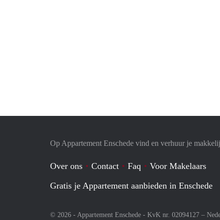
Op Appartement Enschede vind en verhuur je makkeli
Over ons
Contact
Faq
Voor Makelaars
Gratis je Appartement aanbieden in Enschede
© 2026 - Appartement Enschede - KvK nr. 02094127 –
Nede