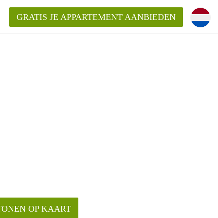
GRATIS JE APPARTEMENT AANBIEDEN
ppartement in Enschede?
mentEnschede?
ding?
TONEN OP KAART