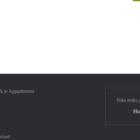
jk je Appartement
Niks leuks 
Hu
rland