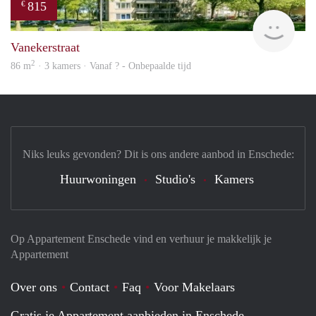
815
€
finde
Vanekerstraat
2
86 m
· 3 kamers · Vanaf ? - Onbepaalde tijd
Niks leuks gevonden? Dit is ons andere aanbod in Enschede:
Huurwoningen
Studio's
Kamers
Op Appartement Enschede vind en verhuur je makkelijk je
Appartement
Over ons
Contact
Faq
Voor Makelaars
Gratis je Appartement aanbieden in Enschede