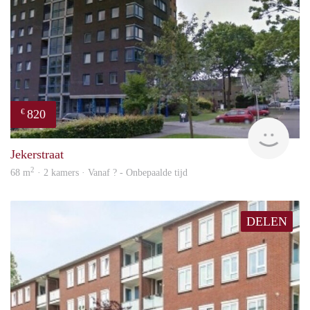
820
€
rent
Jekerstraat
2
68 m
· 2 kamers · Vanaf ? - Onbepaalde tijd
DELEN