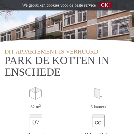
OK!
We gebruiken
cookies
voor de beste service
DIT APPARTEMENT IS VERHUURD
PARK DE KOTTEN IN
ENSCHEDE
2
82 m
3 kamers
∞
07