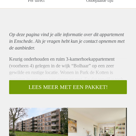
Per direct
Onbepaalde tijd
Op deze pagina vind je alle informatie over dit
appartement
in Enschede. Als je vragen hebt kun je contact opnemen met
de aanbieder.
Keurig onderhouden en ruim 3-kamerhoekappartement
(voorheen 4) gelegen in de wijk “Bolhaar” op een zeer
gewilde en rustige locatie. Wonen in Park de Kotten is
genieten in een oase van groen en rust. En dat terwijl u toch
alle voorzieningen, zoals winkels, sportverenigingen en het
LEES MEER MET EEN PAKKET!
gezellige centrum van Enschede alsook de Universiteit
Twente en het buitengebied op korte afstand heeft.
Het appartement is gelegen op de bovenste (vierde)
verdieping van het achterste complex met aan zowel voor- als
achterzijde vrij uitzicht over de flora en fauna. Het is
voorzien van een riante woonkamer, twee slaapkamers een
ruime berging en is vanaf 2012 volledig gemoderniseerd. Het