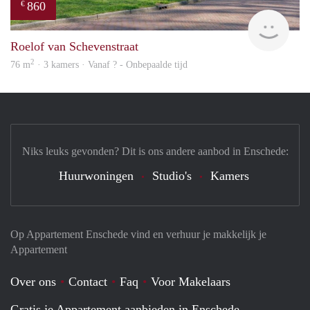
860
€
Woni
Roelof van Schevenstraat
2
76 m
· 3 kamers · Vanaf ? - Onbepaalde tijd
Niks leuks gevonden? Dit is ons andere aanbod in Enschede:
Huurwoningen
Studio's
Kamers
Op Appartement Enschede vind en verhuur je makkelijk je
Appartement
Over ons
Contact
Faq
Voor Makelaars
Gratis je Appartement aanbieden in Enschede