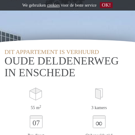
OK!
We gebruiken
cookies
voor de beste service
DIT APPARTEMENT IS VERHUURD
OUDE DELDENERWEG
IN ENSCHEDE
2
55 m
3 kamers
∞
07