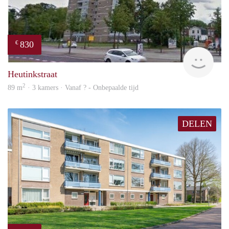
830
€
finde
Heutinkstraat
2
89 m
· 3 kamers · Vanaf ? - Onbepaalde tijd
DELEN