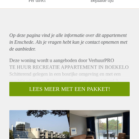
Per direct
Bepaalde tijd
Op deze pagina vind je alle informatie over dit
appartement
in Enschede. Als je vragen hebt kun je contact opnemen met
de aanbieder.
Deze woning wordt u aangeboden door VerhuurPRO
TE HUUR RECREATIE APPARTEMENT IN BOEKELO
Schitterend gelegen in een bosrijke omgeving en met een
prachtig uitzicht volledig gestoffeerd en gemeubileerd 3-
kamerappartement.
LEES MEER MET EEN PAKKET!
INDELING:
Het appartement is compleet ingericht met woonkamer
(flatscreen kabel-tv en Wifi aanwezig), een volledig
ingerichte open keuken met kookplaat, afzuigkap, combi-
magnetron, koelkast, vriezer en vaatwasser, 2 slaapkamers en
2 badkamers, waarvan één met ligbad, douche, wastafel en
toilet, de ander met douche, wastafel en toilet.