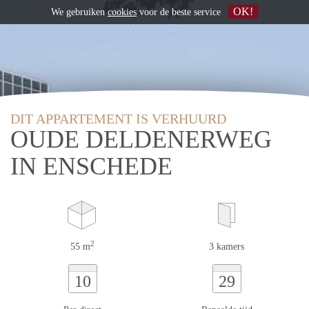
OK!
We gebruiken
cookies
voor de beste service
DIT APPARTEMENT IS VERHUURD
OUDE DELDENERWEG
IN ENSCHEDE
2
55 m
3 kamers
10
29