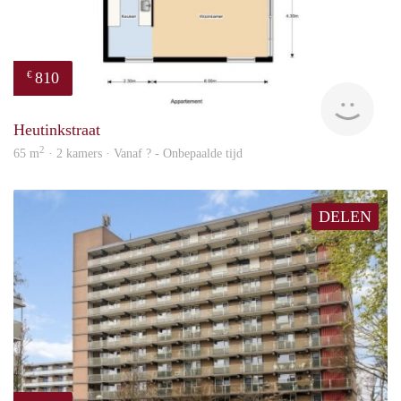
810
€
finde
Heutinkstraat
2
65 m
· 2 kamers · Vanaf ? - Onbepaalde tijd
DELEN