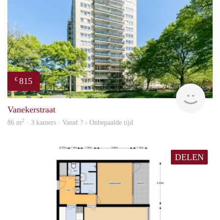
815
€
finde
Vanekerstraat
2
86 m
· 3 kamers · Vanaf ? - Onbepaalde tijd
DELEN