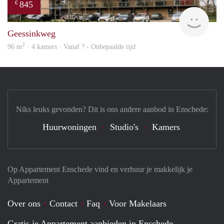
845
€
Woni
Geessinkweg
2
96 m
· 4 kamers · Vanaf ? - Onbepaalde tijd
Niks leuks gevonden? Dit is ons andere aanbod in Enschede:
Huurwoningen
Studio's
Kamers
Op Appartement Enschede vind en verhuur je makkelijk je
Appartement
Over ons
Contact
Faq
Voor Makelaars
Gratis je Appartement aanbieden in Enschede