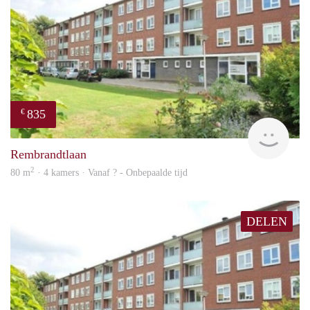
835
€
finde
Rembrandtlaan
2
80 m
· 4 kamers · Vanaf ? - Onbepaalde tijd
DELEN