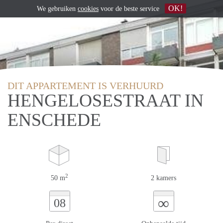
OK!
We gebruiken
cookies
voor de beste service
DIT APPARTEMENT IS VERHUURD
HENGELOSESTRAAT IN
ENSCHEDE
2
50 m
2 kamers
∞
08