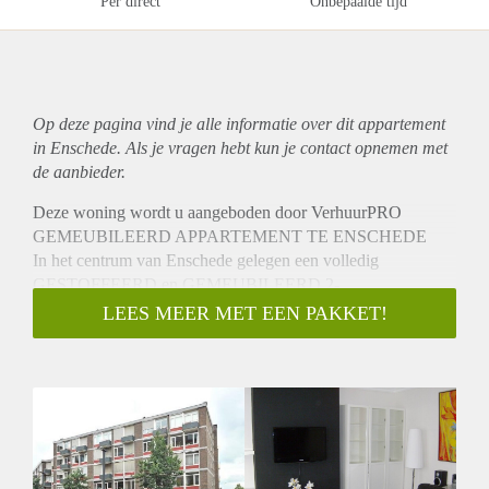
Per direct
Onbepaalde tijd
Op deze pagina vind je alle informatie over dit
appartement
in Enschede. Als je vragen hebt kun je contact opnemen met
de aanbieder.
Deze woning wordt u aangeboden door VerhuurPRO
GEMEUBILEERD APPARTEMENT TE ENSCHEDE
In het centrum van Enschede gelegen een volledig
GESTOFFEERD en GEMEUBILEERD 2-
kamerappartement met aparte berging in het souterrain. Het
LEES MEER MET EEN PAKKET!
appartementencomplex ligt tegenover het NS station en
busstation.
INDELING:
Entree, hal, slaapkamer, balkon, badkamer met douche en
toilet, woonkamer met open keuken voorzien van modern
keukenblok met oven, kookplaat, afzuigkap, koelkast en
vriezer. Ook is er een tv, wasmachine en droger aanwezig.