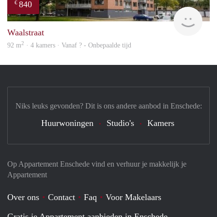
840
€
finde
Waalstraat
2
92 m
· 4 kamers · Vanaf ? - Onbepaalde tijd
Niks leuks gevonden? Dit is ons andere aanbod in Enschede:
Huurwoningen
Studio's
Kamers
Op Appartement Enschede vind en verhuur je makkelijk je
Appartement
Over ons
Contact
Faq
Voor Makelaars
Gratis je Appartement aanbieden in Enschede