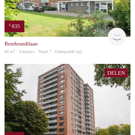
835
€
rent
Rembrandtlaan
2
80 m
· 4 kamers · Vanaf ? - Onbepaalde tijd
DELEN