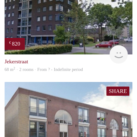
820
€
rent
Jekerstraat
2
68 m
· 2 rooms · From ? - Indefinite period
SHARE