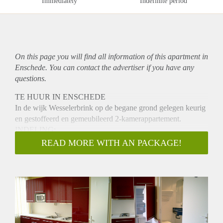
Immediately
Indefinite period
On this page you will find all information of this
apartment
in
Enschede. You can contact the advertiser if you have any
questions.
TE HUUR IN ENSCHEDE
In de wijk Wesselerbrink op de begane grond gelegen keurig
en gestoffeerd en gemeubileerd 2-kamerappartement.
INDELING:
Het appartement is netjes afgewerkt en voorzien van
READ MORE WITH AN PACKAGE!
laminaat, lamellen en kastruimte. Je hebt de beschikking over
eigen keuken, toilet en douche en wastafel. Woonkamer met
open keuken voorzien van inbouwapparatuur en slaapkamer.
Mooie ruime achterliggende tuin. Wasmachine en droger
aanwezig (gezamenlijk gebruik). Op 5 minuten (auto) afstand
van het centrum, centraal station en busstation.
Winkelcentrum Wesselerbrink is op loopafstand.