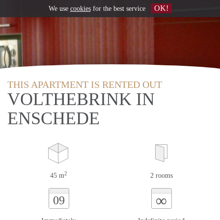
OK!
We use
cookies
for the best service
THIS APARTMENT IS RENTED OUT
VOLTHEBRINK IN
ENSCHEDE
2
45 m
2 rooms
∞
09