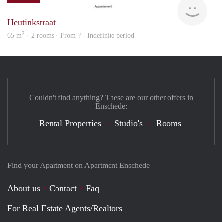
finde
Heutinkstraat
2
65 m
· 2 rooms · From ? - Indefinite period
Couldn't find anything? These are our other offers in
Enschede:
Rental Properties
Studio's
Rooms
Find your Apartment on Apartment Enschede
About us
Contact
Faq
For Real Estate Agents/Realtors