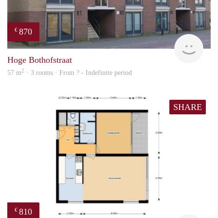
870
€
finde
Hoge Bothofstraat
2
57 m
· 3 rooms · From ? - Indefinite period
SHARE
810
€