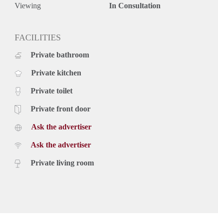
- Waarborgsom 1 maand huur
Viewing
In Consultation
- Kosten voorschot blokverwarming € 150,00 per maand
- Minimale huurperiode 12 maanden
- Gestoffeerd en deels gemeubileerd
FACILITIES
- Volledig voorzien van laminaatvloer
Private bathroom
- Huisdieren niet toegestaan
Geïnteresseerd? Schrijf u in op www.verhuurpro.nl en stuur
Private kitchen
een mail naar almelo@verhuurpro.nl.
Deze advertentie op internet en op Facebook is slechts ter
Private toilet
informatie en dus geheel vrijblijvend. Aan eventuele
onjuistheden kunnen geen rechten worden ontleend.
Private front door
Ask the advertiser
Ask the advertiser
Private living room