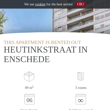
OK!
We use
cookies
for the best service
THIS APARTMENT IS RENTED OUT
HEUTINKSTRAAT IN
ENSCHEDE
2
89 m
3 rooms
∞
06