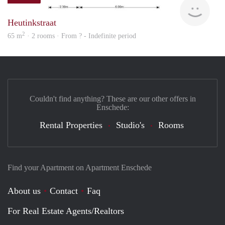
Woni
Heutinkstraat
2
65 m
· 2 rooms · From ? - Indefinite period
Couldn't find anything? These are our other offers in
Enschede:
Rental Properties
Studio's
Rooms
Find your Apartment on Apartment Enschede
About us
Contact
Faq
For Real Estate Agents/Realtors