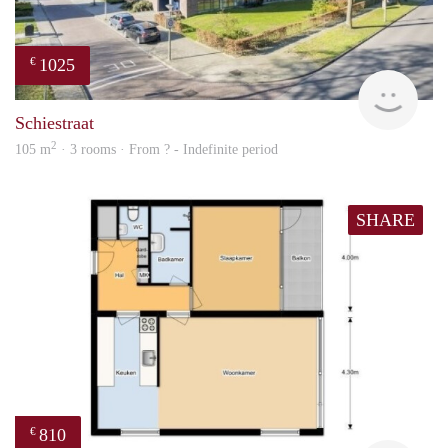
1025
€
finde
Schiestraat
2
105 m
· 3 rooms · From ? - Indefinite period
SHARE
810
€