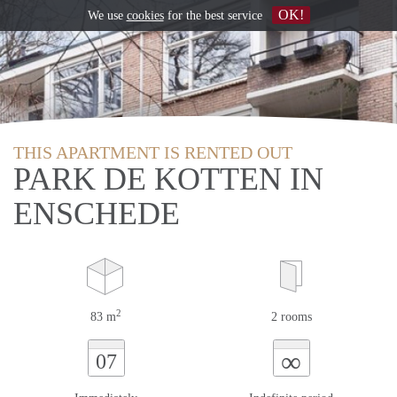
OK!
We use
cookies
for the best service
THIS APARTMENT IS RENTED OUT
PARK DE KOTTEN IN
ENSCHEDE
2
83 m
2 rooms
∞
07