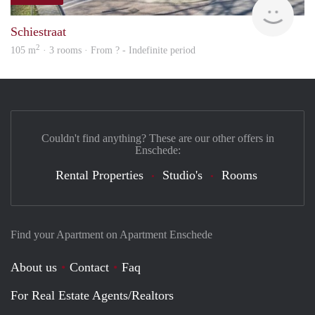
finde
Schiestraat
2
105 m
· 3 rooms · From ? - Indefinite period
Couldn't find anything? These are our other offers in
Enschede:
Rental Properties
Studio's
Rooms
Find your Apartment on Apartment Enschede
About us
Contact
Faq
For Real Estate Agents/Realtors