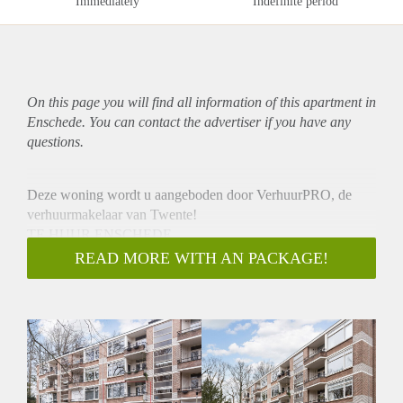
Immediately
Indefinite period
On this page you will find all information of this
apartment
in
Enschede. You can contact the advertiser if you have any
questions.
Deze woning wordt u aangeboden door VerhuurPRO, de
verhuurmakelaar van Twente!
TE HUUR ENSCHEDE
Zeer fraai en uitstekend onderhouden appartement gelegen in
READ MORE WITH AN PACKAGE!
het bekende Park de Kotten.Deze kenmerkt zich door de
groene rustige omgeving en is omringd door verschillende
parken (Ledeboer- en het Van Heekpark). Winkelcentra
(Roombeek), UT, sportaccommodaties en het centrum van
Enschede liggen allemaal op fietsafstand (ca. 5 minuten).
INDELING:
Hal met toilet, provisie/meterkast, badkamer met ligbad,