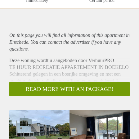
Immediately
Certain period
On this page you will find all information of this
apartment
in
Enschede. You can contact the advertiser if you have any
questions.
Deze woning wordt u aangeboden door VerhuurPRO
TE HUUR RECREATIE APPARTEMENT IN BOEKELO
Schitterend gelegen in een bosrijke omgeving en met een
prachtig uitzicht volledig gestoffeerd en gemeubileerd 3-
kamerappartement op de 3e verdieping.
READ MORE WITH AN PACKAGE!
INDELING:
Het appartement is compleet ingericht met woonkamer
(flatscreen kabel-tv en Wifi aanwezig), een volledig
ingerichte open keuken met kookplaat, afzuigkap, combi-
magnetron, koelkast, vriezer en vaatwasser, 2 slaapkamers en
2 badkamers, waarvan één met ligbad, douche, wastafel en
toilet, de ander met douche, wastafel en toilet.