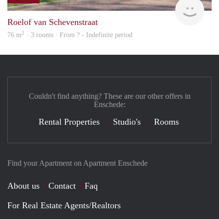
Woni
Roelof van Schevenstraat
2
76 m
· 3 rooms · From ? - Indefinite period
Couldn't find anything? These are our other offers in
Enschede:
Rental Properties
Studio's
Rooms
Find your Apartment on Apartment Enschede
About us
Contact
Faq
For Real Estate Agents/Realtors