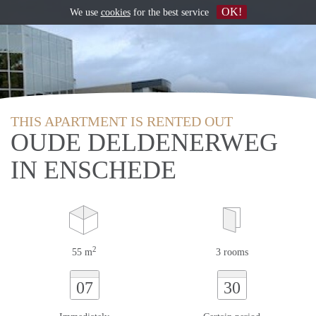
OK!
We use
cookies
for the best service
THIS APARTMENT IS RENTED OUT
OUDE DELDENERWEG
IN ENSCHEDE
2
55 m
3 rooms
07
30