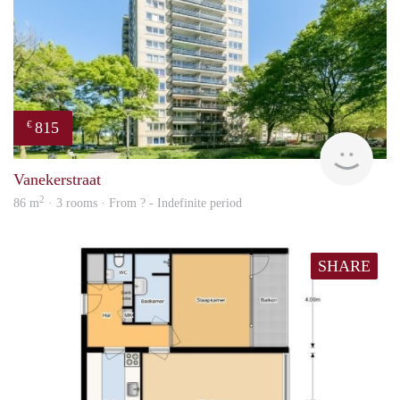
815
€
finde
Vanekerstraat
2
86 m
· 3 rooms · From ? - Indefinite period
SHARE